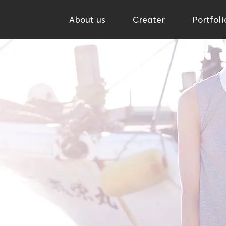
About us
Creater
Portfol